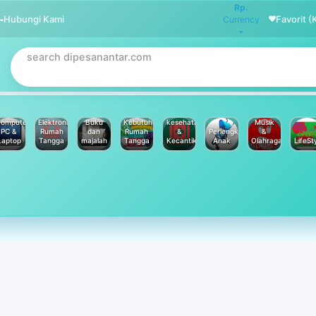
Rp.
Hubungi Kami
Favorit (
Currency
omputer
Elektronik
Buku
Kebutuhan
kesehatan
Musik
PC &
Rumah
dan
Rumah
&
Perlengkapan
&
Laptop
Tangga
majalah
Tangga
Kecantikan
Anak
Olahraga
LifeSt