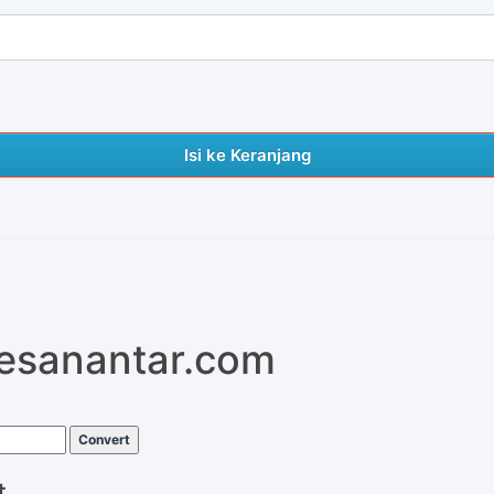
Isi ke Keranjang
pesanantar.com
Convert
t