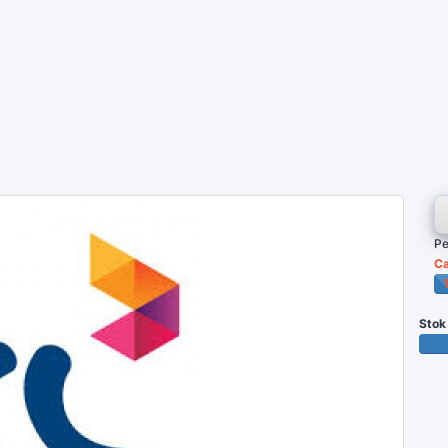
Pe
Ca
P
Stok
1000