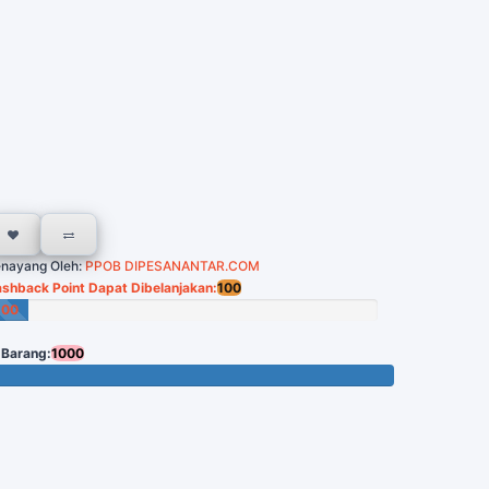
nayang Oleh:
PPOB DIPESANANTAR.COM
shback Point Dapat Dibelanjakan:
100
100
oin
 Barang:
1000
 Tersisa