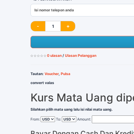
0 ulasan
/
Ulasan Pelanggan
Tautan:
Voucher
,
Pulsa
convert valas
Kurs Mata Uang di
Silahkan pilih mata uang lalu isi nilai mata uang.
From:
To:
Amount:
Bayar Dengan Cash Dan Kredi