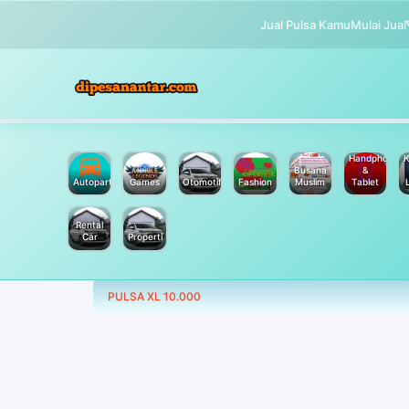
Jual Pulsa Kamu
Mulai Jual
Handphone
K
Busana
&
Autoparts
Games
Otomotif
Fashion
Muslim
Tablet
Rental
Car
Properti
PULSA XL 10.000