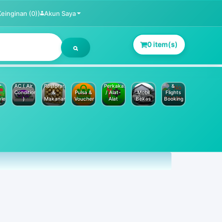
Keinginan (0))
Akun Saya
0 item(s)
Jasa
Service
Hotels
AC ( Air
Restoran
Perkakas
&
Conditioner
&
Pulsa &
/ Alat-
Mobil
Flights
yle
)
Makanan
Voucher
Alat
Bekas
Booking