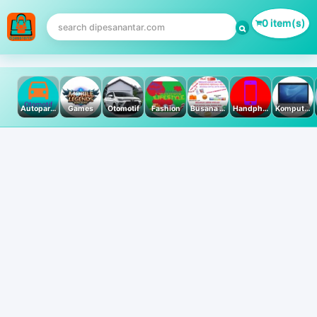
0 item(s)
Autoparts
Games
Otomotif
Fashion
Busana Muslim
Handphone & Tablet
Komputer PC & Laptop