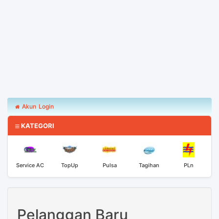
Akun
Login
KATEGORI
Service AC
TopUp
Pulsa
Tagihan
PLn
Pelanggan Baru