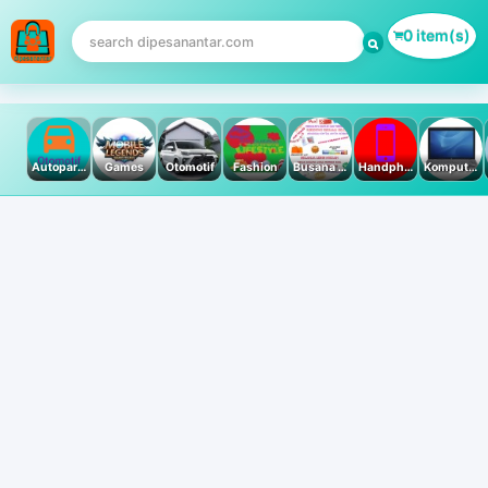
0 item(s)
Autoparts
Games
Otomotif
Fashion
Busana Muslim
Handphone & Tablet
Komputer PC & Laptop