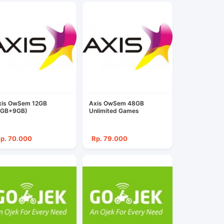
xis OwSem 12GB
Axis OwSem 48GB
3GB+9GB)
Unlimited Games
p. 70.000
Rp. 79.000