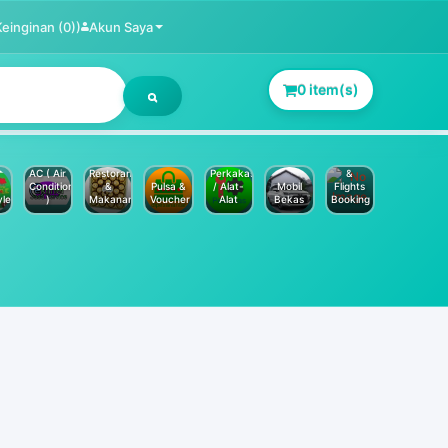
Keinginan (0))
Akun Saya
0 item(s)
Jasa
Service
Hotels
AC ( Air
Restoran
Perkakas
&
Conditioner
&
Pulsa &
/ Alat-
Mobil
Flights
yle
)
Makanan
Voucher
Alat
Bekas
Booking