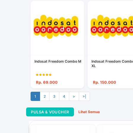
Indosat Freedom Combo M
Indosat Freedom Comb
XL
Rp. 69.000
Rp. 150.000
1
2
3
4
>
>|
PULSA & VOUCHER
Lihat Semua