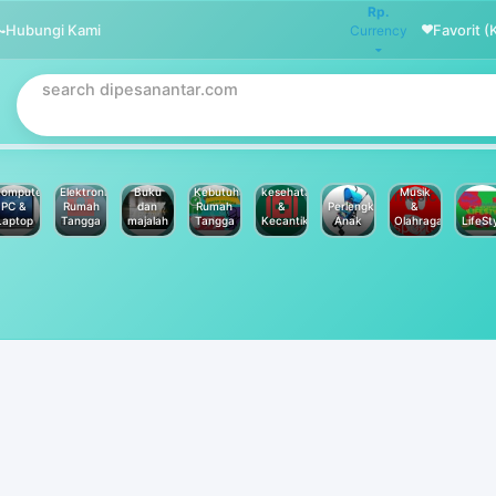
Rp.
Hubungi Kami
Favorit (
Currency
omputer
Elektronik
Buku
Kebutuhan
kesehatan
Musik
PC &
Rumah
dan
Rumah
&
Perlengkapan
&
Laptop
Tangga
majalah
Tangga
Kecantikan
Anak
Olahraga
LifeSt