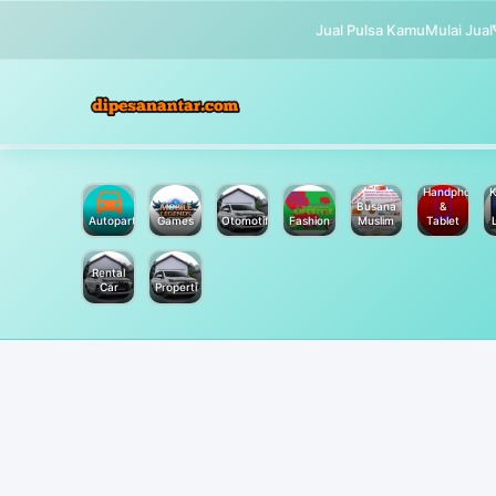
Jual Pulsa Kamu
Mulai Jual
Handphone
K
Busana
&
Autoparts
Games
Otomotif
Fashion
Muslim
Tablet
Rental
Car
Properti