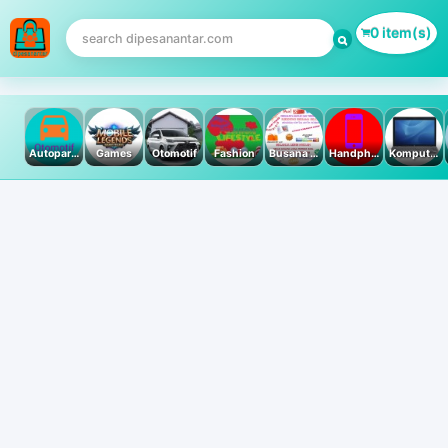
0 item(s)
Autoparts
Games
Otomotif
Fashion
Busana Muslim
Handphone & Tablet
Komputer PC & Laptop