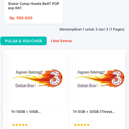
Stator Comp Honda BeAT POP
esp K61
Rp. 550.000
Menampilkan 1 untuk 3 dari 3 (1 Pages)
PULSA & VOUCHER
Lihat Semua
..
Tri 10GB + 10GB...
Tri 5GB + 30GB (Three)...