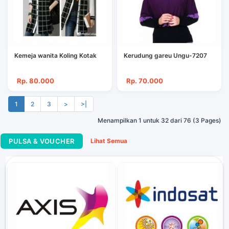
Kemeja wanita Koling Kotak
Kerudung gareu Ungu-7207
Rp. 80.000
Rp. 70.000
1
2
3
>
>|
Menampilkan 1 untuk 32 dari 76 (3 Pages)
PULSA & VOUCHER
Lihat Semua
Telkomsel FLASH 1.5 Gb...
Rp. 40.000