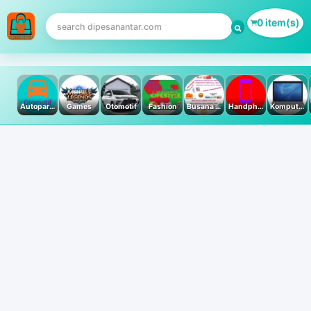
0 item(s)
Autoparts
Games
Otomotif
Fashion
Busana Muslim
Handphone & Tablet
Komputer PC & Laptop