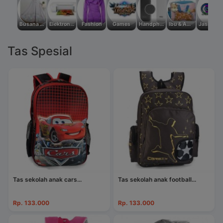
Busana Muslim
Elektronik Rumah Tangga
Fashion
Games
Handphone & Tablet
Ibu & Anak
Jasa Service AC ( Air Conditioner )
Tas Spesial
Tas sekolah anak cars...
Tas sekolah anak football...
Rp. 133.000
Rp. 133.000