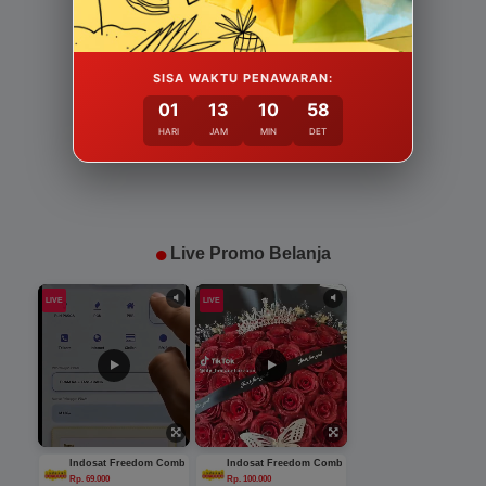
SISA WAKTU PENAWARAN:
01
13
10
55
HARI
JAM
MIN
DET
Live Promo Belanja
LIVE
LIVE
Indosat Freedom Combo M
Indosat Freedom Combo L
Rp. 69.000
Rp. 100.000