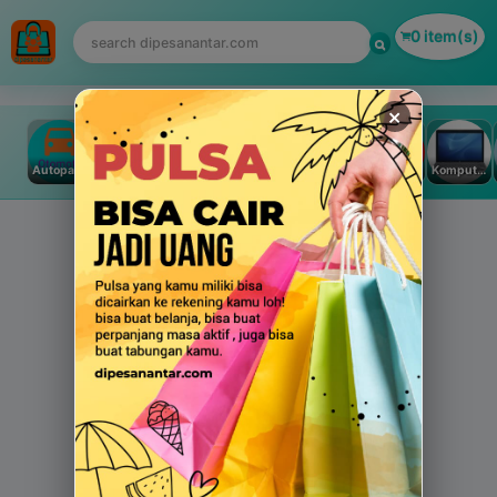
0 item(s)
×
Autoparts
Games
Otomotif
Fashion
Busana Muslim
Handphone & Tablet
Komputer PC & Laptop