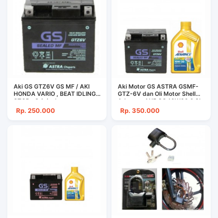
Aki GS GTZ6V GS MF / AKI
Aki Motor GS ASTRA GSMF-
HONDA VARIO , BEAT IDLING
GTZ-6V dan Oli Motor Shell
STOP , Original
Advance AX5 SC 10W30 0.8L
PCX Vario Beat Beat POP
Rp. 250.000
Rp. 350.000
Scoopy