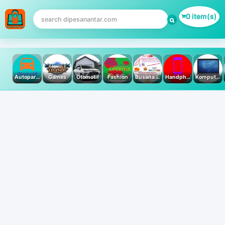
0 item(s)
Autoparts
Games
Otomotif
Fashion
Busana Muslim
Handphone & Tablet
Komputer PC & Laptop