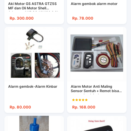
Aki Motor GS ASTRA GTZ5S
Alarm gembok alarm motor
MF dan Oli Motor Shell
Advance AX5 SC 10W30 0.8L
Beat Vario Scoopy Mio Fino
Rp. 300.000
Rp. 78.000
Alarm gembok-Alarm Kinbar
Alarm Motor Anti Maling
Sensor Sentuh + Remot bisa
starter jarak jauh
Rp. 80.000
Rp. 168.000