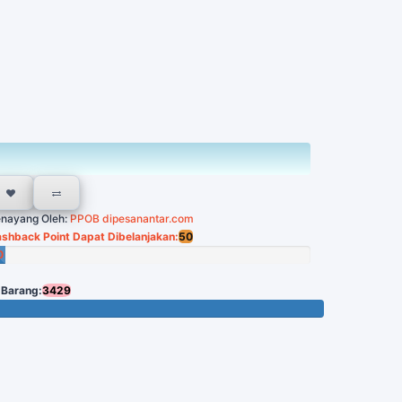
nayang Oleh:
PPOB dipesanantar.com
shback Point Dapat Dibelanjakan:
50
0
in
 Barang:
3429
 Tersisa