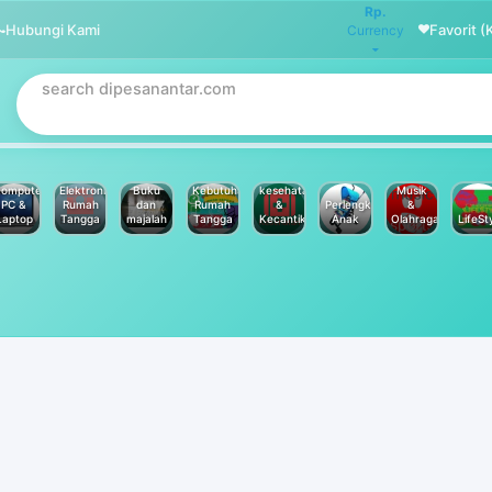
Rp.
Hubungi Kami
Favorit (
Currency
omputer
Elektronik
Buku
Kebutuhan
kesehatan
Musik
PC &
Rumah
dan
Rumah
&
Perlengkapan
&
Laptop
Tangga
majalah
Tangga
Kecantikan
Anak
Olahraga
LifeSt