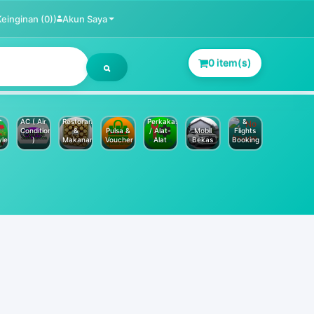
Keinginan (0))
Akun Saya
0 item(s)
Jasa
Service
Hotels
AC ( Air
Restoran
Perkakas
&
Conditioner
&
Pulsa &
/ Alat-
Mobil
Flights
yle
)
Makanan
Voucher
Alat
Bekas
Booking