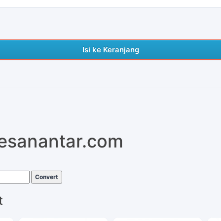
Isi ke Keranjang
pesanantar.com
Convert
t