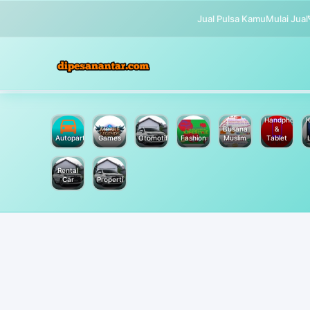
Jual Pulsa Kamu
Mulai Jual
Handphone
K
Busana
&
Autoparts
Games
Otomotif
Fashion
Muslim
Tablet
Rental
Car
Properti