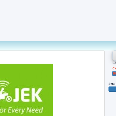
Pe
Ca
5
Po
Stok
3429