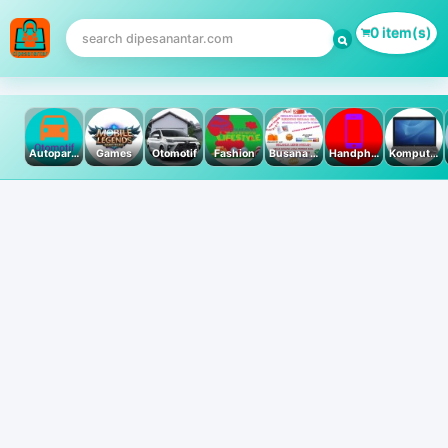
0 item(s)
Autoparts
Games
Otomotif
Fashion
Busana Muslim
Handphone & Tablet
Komputer PC & Laptop