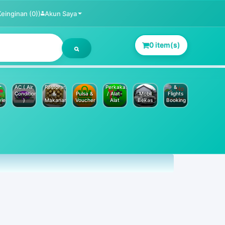
Keinginan (0))
Akun Saya
0 item(s)
Jasa
Service
Hotels
AC ( Air
Restoran
Perkakas
&
Conditioner
&
Pulsa &
/ Alat-
Mobil
Flights
yle
)
Makanan
Voucher
Alat
Bekas
Booking