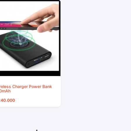
reless Charger Power Bank
0mAh
240.000