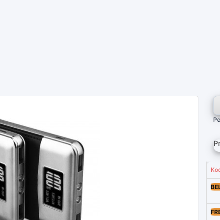
Pe
P
Ko
BE
FR