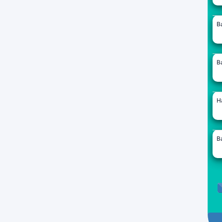
B
B
H
B