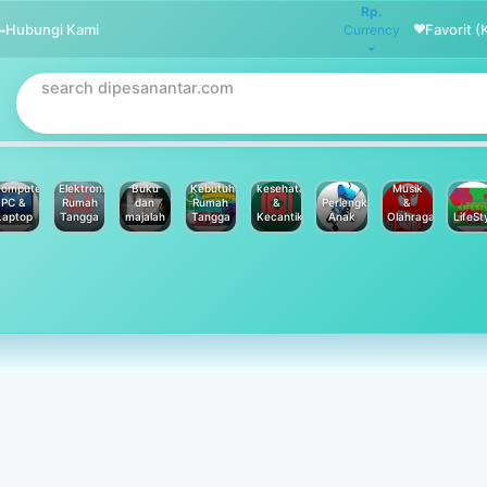
Rp.
Hubungi Kami
Favorit (
Currency
omputer
Elektronik
Buku
Kebutuhan
kesehatan
Musik
PC &
Rumah
dan
Rumah
&
Perlengkapan
&
Laptop
Tangga
majalah
Tangga
Kecantikan
Anak
Olahraga
LifeSt