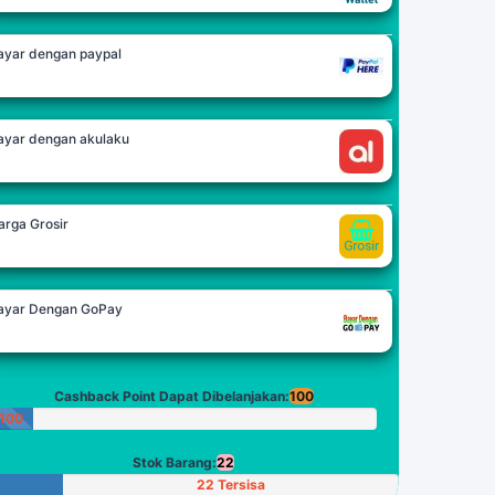
ayar dengan paypal
ayar dengan akulaku
arga Grosir
ayar Dengan GoPay
Cashback Point Dapat Dibelanjakan:
100
100
Poin
Stok Barang:
22
22 Tersisa