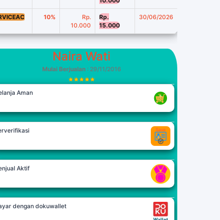
10.000
RVICEAC
10%
Rp.
Rp.
30/06/2026
10.000
15.000
Naira Wati
Mulai Berjualan
: 29/11/2016
elanja Aman
rverifikasi
njual Aktif
ayar dengan dokuwallet