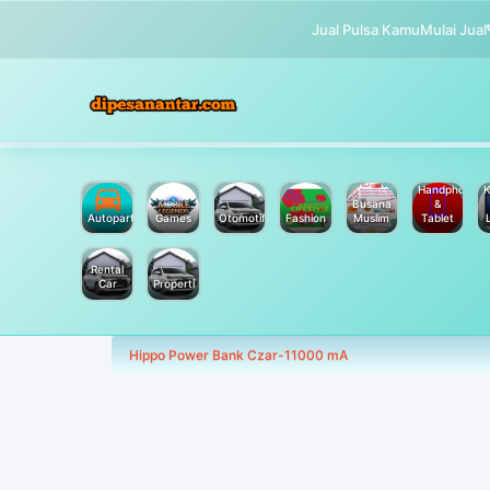
Jual Pulsa Kamu
Mulai Jual
Handphone
K
Busana
&
Autoparts
Games
Otomotif
Fashion
Muslim
Tablet
Rental
Car
Properti
Hippo Power Bank Czar-11000 mA