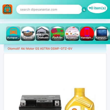
0 item(s)
Autoparts
Games
Otomotif
Fashion
Busana Muslim
Handphone & Tablet
Komputer PC & Laptop
Otomotif
Aki Motor GS ASTRA GSMF-GTZ-6V