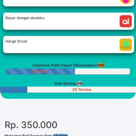
Bayar dengan akulaku
Harga Grosir
Cashback Point Dapat Dibelanjakan:
500
500 Poin
Stok Barang:
20
20 Tersisa
Rp. 350.000
Maksimal Beli Dengan Poin:
350000