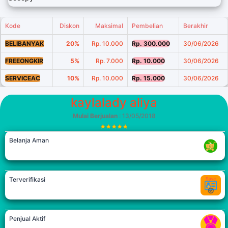
Kode
Diskon
Maksimal
Pembelian
Berakhir
BELIBANYAK
20%
Rp. 10.000
Rp. 300.000
30/06/2026
FREEONGKIR
5%
Rp. 7.000
Rp. 10.000
30/06/2026
SERVICEAC
10%
Rp. 10.000
Rp. 15.000
30/06/2026
kaylalady aliya
Mulai Berjualan
: 13/05/2018
Belanja Aman
Terverifikasi
Penjual Aktif