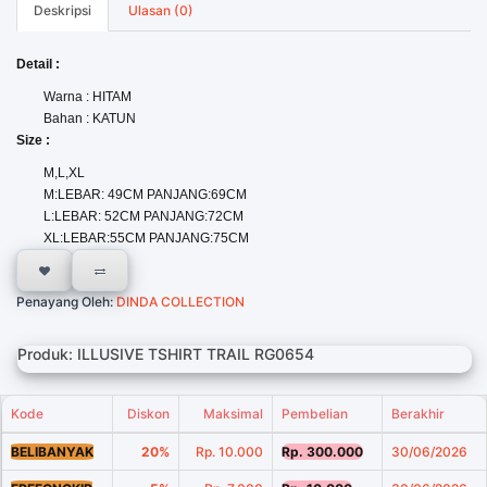
Deskripsi
Ulasan (0)
Detail :
Warna : HITAM
Bahan : KATUN
Size :
M,L,XL
M:LEBAR: 49CM PANJANG:69CM
L:LEBAR: 52CM PANJANG:72CM
XL:LEBAR:55CM PANJANG:75CM
Penayang Oleh:
DINDA COLLECTION
Produk: ILLUSIVE TSHIRT TRAIL RG0654
Kode
Diskon
Maksimal
Pembelian
Berakhir
BELIBANYAK
20%
Rp. 10.000
Rp. 300.000
30/06/2026