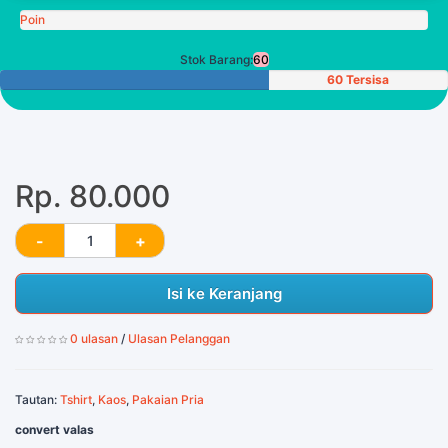
Poin
Stok Barang:
60
60 Tersisa
Rp. 80.000
Isi ke Keranjang
0 ulasan
/
Ulasan Pelanggan
Tautan:
Tshirt
,
Kaos
,
Pakaian Pria
convert valas