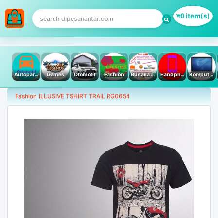
0 item(s)
Autoparts
Games
Otomotif
Fashion
Busana Muslim
Handphone & Tablet
Komputer PC & Laptop
Fashion
ILLUSIVE TSHIRT TRAIL RG0654