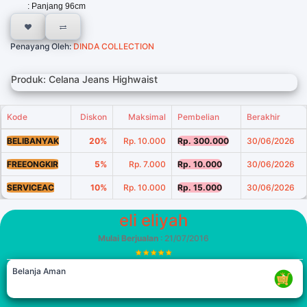
: Panjang 96cm
Penayang Oleh:
DINDA COLLECTION
Produk: Celana Jeans Highwaist
Kode
Diskon
Maksimal
Pembelian
Berakhir
BELIBANYAK
20%
Rp. 10.000
Rp. 300.000
30/06/2026
FREEONGKIR
5%
Rp. 7.000
Rp. 10.000
30/06/2026
SERVICEAC
10%
Rp. 10.000
Rp. 15.000
30/06/2026
eli eliyah
Mulai Berjualan
: 21/07/2016
Belanja Aman