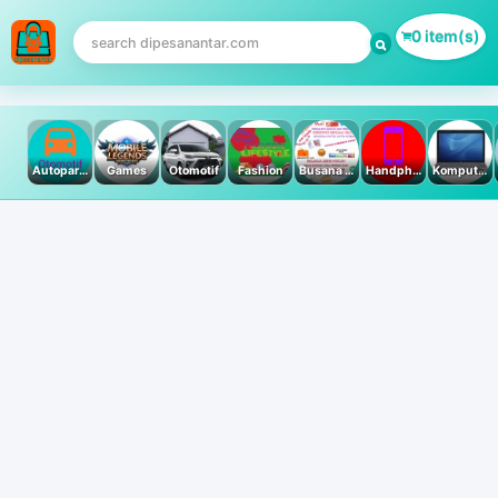
0 item(s)
Autoparts
Games
Otomotif
Fashion
Busana Muslim
Handphone & Tablet
Komputer PC & Laptop