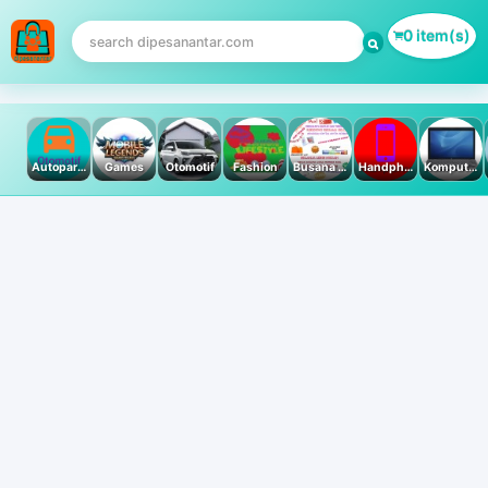
0 item(s)
Autoparts
Games
Otomotif
Fashion
Busana Muslim
Handphone & Tablet
Komputer PC & Laptop