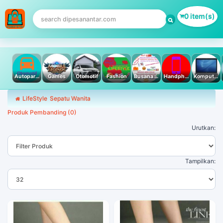
0 item(s)
Autoparts
Games
Otomotif
Fashion
Busana Muslim
Handphone & Tablet
Komputer PC & Laptop
LifeStyle
Sepatu Wanita
Produk Pembanding (0)
Urutkan:
Tampilkan: