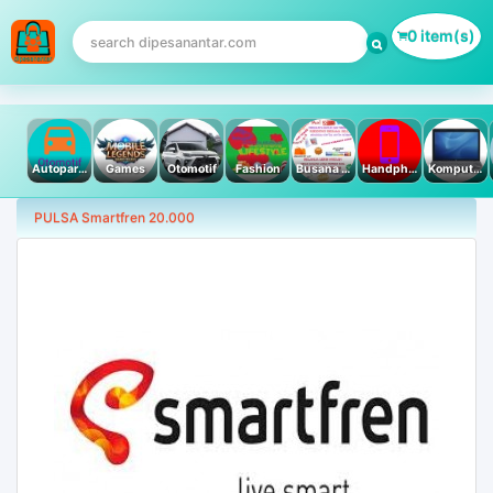
0 item(s)
Autoparts
Games
Otomotif
Fashion
Busana Muslim
Handphone & Tablet
Komputer PC & Laptop
PULSA Smartfren 20.000