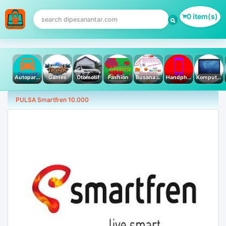
0 item(s)
Autoparts
Games
Otomotif
Fashion
Busana Muslim
Handphone & Tablet
Komputer PC & Laptop
PULSA Smartfren 10.000