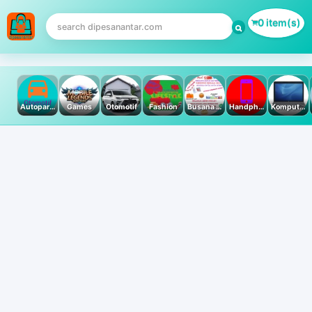
0 item(s)
Autoparts
Games
Otomotif
Fashion
Busana Muslim
Handphone & Tablet
Komputer PC & Laptop