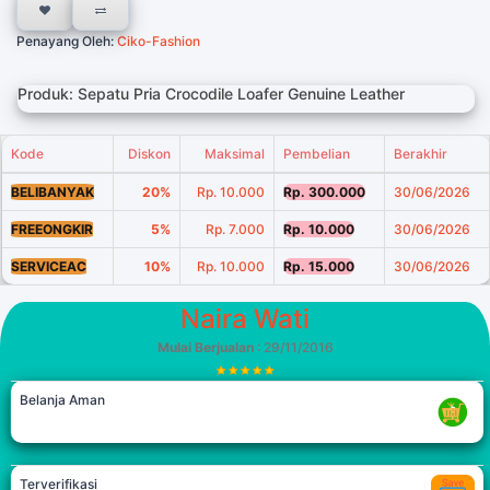
Penayang Oleh:
Ciko-Fashion
Produk: Sepatu Pria Crocodile Loafer Genuine Leather
Kode
Diskon
Maksimal
Pembelian
Berakhir
BELIBANYAK
20%
Rp. 10.000
Rp. 300.000
30/06/2026
FREEONGKIR
5%
Rp. 7.000
Rp. 10.000
30/06/2026
SERVICEAC
10%
Rp. 10.000
Rp. 15.000
30/06/2026
Naira Wati
Mulai Berjualan
: 29/11/2016
Belanja Aman
Terverifikasi