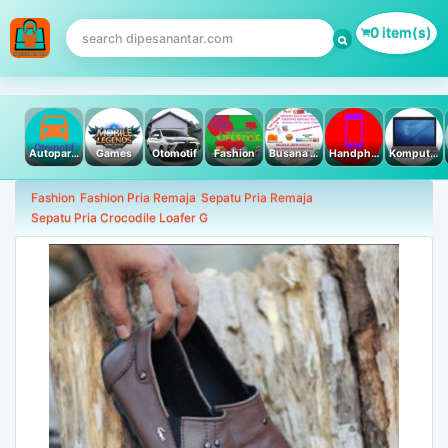
0 item(s)
Autoparts
Games
Otomotif
Fashion
Busana Muslim
Handphone & Tablet
Komputer PC & Laptop
Fashion
Fashion Pria Remaja
Sepatu Pria Remaja
Sepatu Pria Crocodile Loafer G