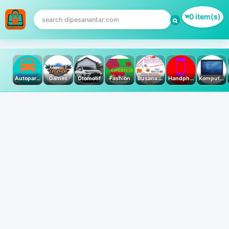
0 item(s)
Autoparts
Games
Otomotif
Fashion
Busana Muslim
Handphone & Tablet
Komputer PC & Laptop