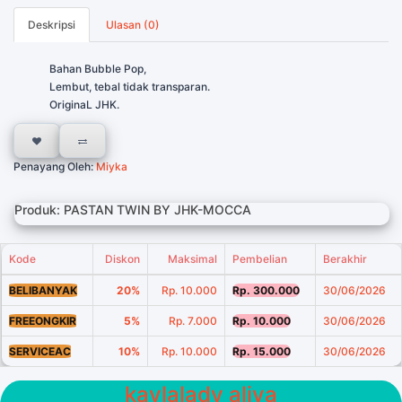
Deskripsi
Ulasan (0)
Bahan Bubble Pop,
Lembut, tebal tidak transparan.
OriginaL JHK.
Penayang Oleh:
Miyka
Produk: PASTAN TWIN BY JHK-MOCCA
Kode
Diskon
Maksimal
Pembelian
Berakhir
BELIBANYAK
20%
Rp. 10.000
Rp. 300.000
30/06/2026
FREEONGKIR
5%
Rp. 7.000
Rp. 10.000
30/06/2026
SERVICEAC
10%
Rp. 10.000
Rp. 15.000
30/06/2026
kaylalady aliya