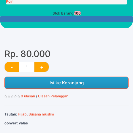
Poin
Stok Barang:
100
100 Tersisa
Rp. 80.000
Isi ke Keranjang
0 ulasan
/
Ulasan Pelanggan
Tautan:
Hijab
,
Busana muslim
convert valas