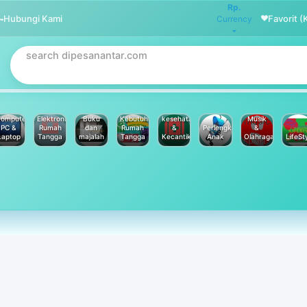
Rp.
Hubungi Kami
Favorit (
Currency
omputer
Elektronik
Buku
Kebutuhan
kesehatan
Musik
PC &
Rumah
dan
Rumah
&
Perlengkapan
&
Laptop
Tangga
majalah
Tangga
Kecantikan
Anak
Olahraga
LifeSt