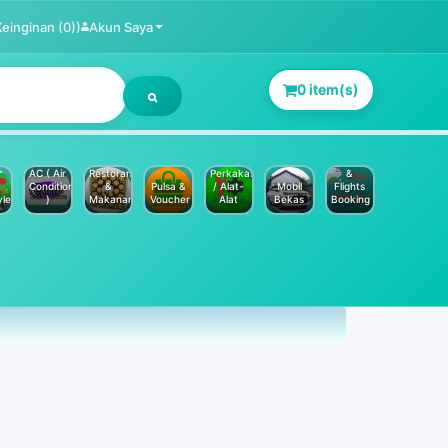
Keinginan (0))
Akun Saya
0 item(s)
Jasa
Service
Hotels
AC ( Air
Restoran
Perkakas
&
Conditioner
&
Pulsa &
/ Alat-
Mobil
Flights
yle
)
Makanan
Voucher
Alat
Bekas
Booking