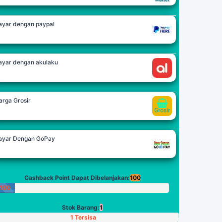
ayar dengan paypal
ayar dengan akulaku
arga Grosir
ayar Dengan GoPay
Cashback Point Dapat Dibelanjakan:
100
100
Poin
Stok Barang:
1
1 Tersisa