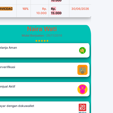
10.000
RVICEAC
10%
Rp.
Rp.
30/06/2026
10.000
15.000
Naira Wati
Mulai Berjualan
: 29/11/2016
elanja Aman
rverifikasi
njual Aktif
ayar dengan dokuwallet