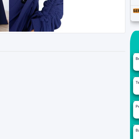
SE
B
Te
Pe
B