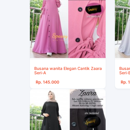
Busana wanita Elegan Cantik Zaara
Busan
Seri-A
Seri-
Rp. 145.000
Rp. 