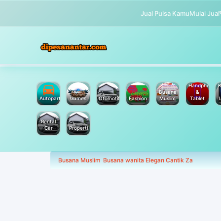
Jual Pulsa Kamu
Mulai Jual
Handphone
K
Busana
&
Autoparts
Games
Otomotif
Fashion
Muslim
Tablet
Rental
Car
Properti
Busana Muslim
Busana wanita Elegan Cantik Za