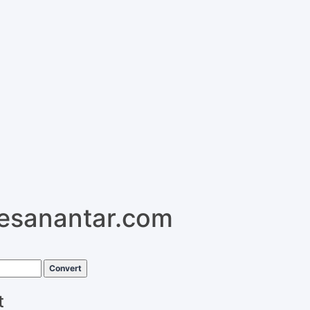
pesanantar.com
Convert
t