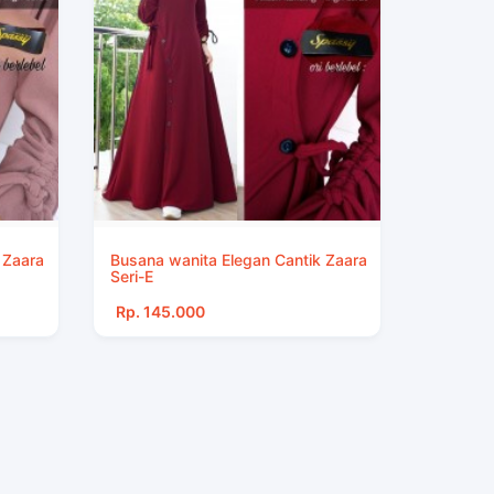
 Zaara
Busana wanita Elegan Cantik Zaara
Seri-E
Rp. 145.000