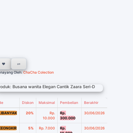
nayang Oleh:
ChaCha Colection
roduk: Busana wanita Elegan Cantik Zaara Seri-D
de
Diskon
Maksimal
Pembelian
Berakhir
LIBANYAK
20%
Rp.
Rp.
30/06/2026
10.000
300.000
EEONGKIR
5%
Rp. 7.000
Rp.
30/06/2026