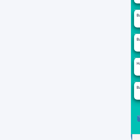
B
B
H
B