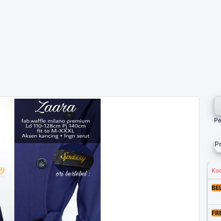
Pe
P
Ko
BE
FR