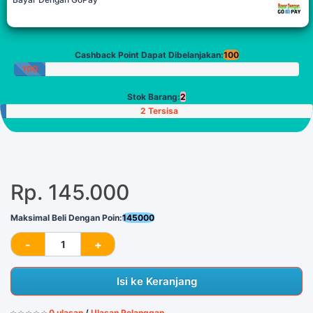
Cashback Point Dapat Dibelanjakan:
100
100
Poin
Stok Barang:
2
2 Tersisa
Rp. 145.000
Maksimal Beli Dengan Poin:
145000
Isi ke Keranjang
0 ulasan
/
Ulasan Pelanggan