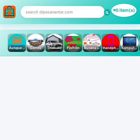
0 item(s)
Autoparts
Games
Otomotif
Fashion
Busana Muslim
Handphone & Tablet
Komputer PC & Laptop