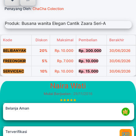
Penayang Oleh:
ChaCha Colection
Produk: Busana wanita Elegan Cantik Zaara Seri-A
Kode
Diskon
Maksimal
Pembelian
Berakhir
BELIBANYAK
20%
Rp. 10.000
Rp. 300.000
30/06/2026
FREEONGKIR
5%
Rp. 7.000
Rp. 10.000
30/06/2026
SERVICEAC
10%
Rp. 10.000
Rp. 15.000
30/06/2026
Naira Wati
Mulai Berjualan
: 29/11/2016
Belanja Aman
Terverifikasi