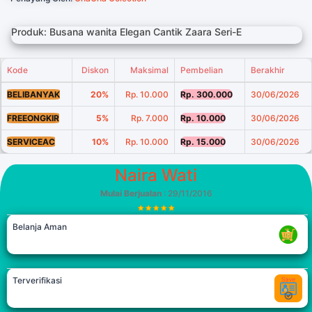
Produk: Busana wanita Elegan Cantik Zaara Seri-E
Kode
Diskon
Maksimal
Pembelian
Berakhir
BELIBANYAK
20%
Rp. 10.000
Rp. 300.000
30/06/2026
FREEONGKIR
5%
Rp. 7.000
Rp. 10.000
30/06/2026
SERVICEAC
10%
Rp. 10.000
Rp. 15.000
30/06/2026
Naira Wati
Mulai Berjualan
: 29/11/2016
Belanja Aman
Terverifikasi