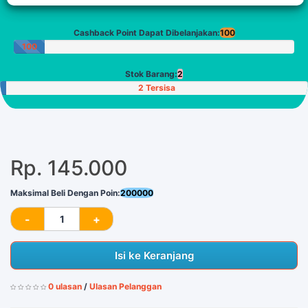
Cashback Point Dapat Dibelanjakan:
100
100
Poin
Stok Barang:
2
2 Tersisa
Rp. 145.000
Maksimal Beli Dengan Poin:
200000
Isi ke Keranjang
0 ulasan
/
Ulasan Pelanggan