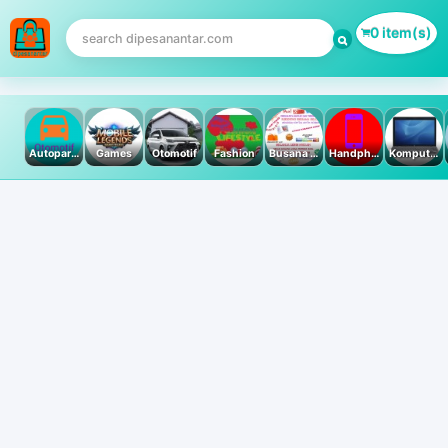
0 item(s)
Autoparts
Games
Otomotif
Fashion
Busana Muslim
Handphone & Tablet
Komputer PC & Laptop