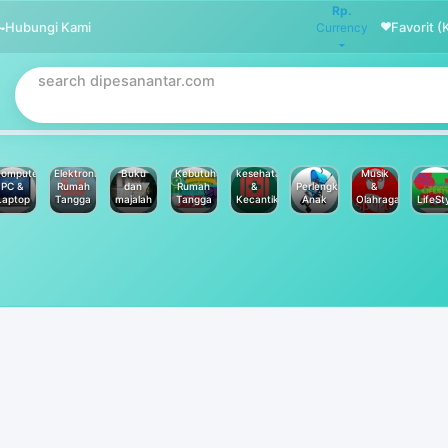
Rp.
Hubungi Kami
Favorit (
Currency
omputer
Elektronik
Buku
Kebutuhan
kesehatan
Musik
PC &
Rumah
dan
Rumah
&
Perlengkapan
&
Laptop
Tangga
majalah
Tangga
Kecantikan
Anak
Olahraga
LifeSt