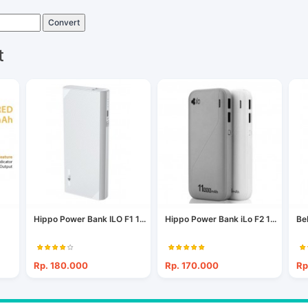
Convert
t
Hippo Power Bank ILO F1 1...
Hippo Power Bank iLo F2 1...
Be
Rp. 180.000
Rp. 170.000
Rp