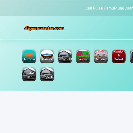
Jual Pulsa Kamu
Mulai Jual
Handphone
K
Busana
&
Autoparts
Games
Otomotif
Fashion
Muslim
Tablet
Rental
Car
Properti