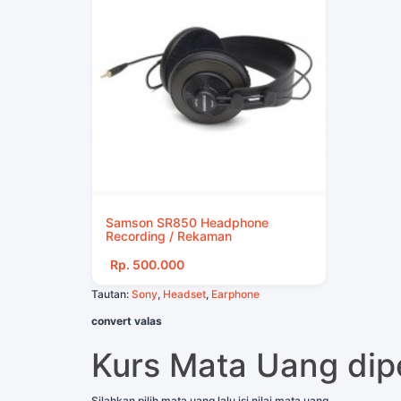
Samson SR850 Headphone
Recording / Rekaman
Rp. 500.000
Tautan:
Sony
,
Headset
,
Earphone
convert valas
Kurs Mata Uang di
Silahkan pilih mata uang lalu isi nilai mata uang.