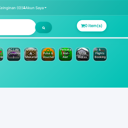
Keinginan (0))
Akun Saya
0 item(s)
Jasa
Service
Hotels
AC ( Air
Restoran
Perkakas
&
Conditioner
&
Pulsa &
/ Alat-
Mobil
Flights
yle
)
Makanan
Voucher
Alat
Bekas
Booking