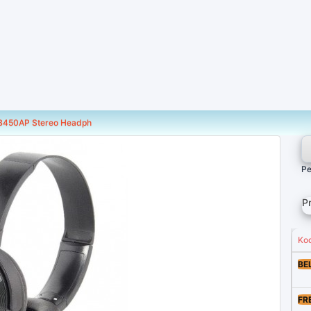
450AP Stereo Headph
Pe
P
Ko
BE
FR