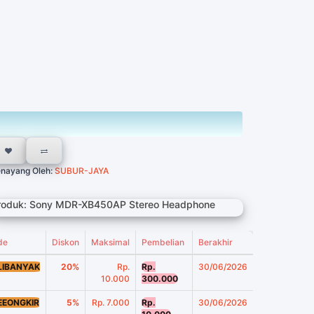
nayang Oleh:
SUBUR-JAYA
roduk: Sony MDR-XB450AP Stereo Headphone
de
Diskon
Maksimal
Pembelian
Berakhir
LIBANYAK
20%
Rp.
Rp.
30/06/2026
10.000
300.000
EEONGKIR
5%
Rp. 7.000
Rp.
30/06/2026