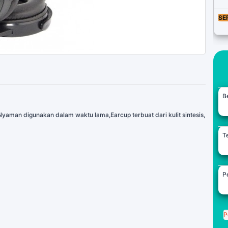
SE
B
yaman digunakan dalam waktu lama,Earcup terbuat dari kulit sintesis,
Te
Pe
P