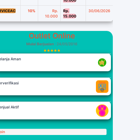
10.000
RVICEAC
10%
Rp.
Rp.
30/06/2026
10.000
15.000
Outlet Online
Mulai Berjualan
: 24/05/2016
elanja Aman
rverifikasi
njual Aktif
oin