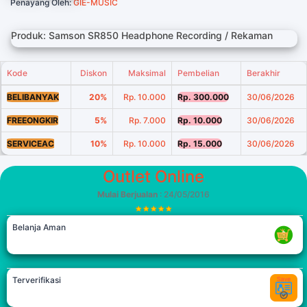
Penayang Oleh:
GIE-MUSIC
Produk: Samson SR850 Headphone Recording / Rekaman
Kode
Diskon
Maksimal
Pembelian
Berakhir
BELIBANYAK
20%
Rp. 10.000
Rp. 300.000
30/06/2026
FREEONGKIR
5%
Rp. 7.000
Rp. 10.000
30/06/2026
SERVICEAC
10%
Rp. 10.000
Rp. 15.000
30/06/2026
Outlet Online
Mulai Berjualan
: 24/05/2016
Belanja Aman
Terverifikasi