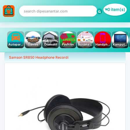
0 item(s)
Autoparts
Games
Otomotif
Fashion
Busana Muslim
Handphone & Tablet
Komputer PC & Laptop
Samson SR850 Headphone Recordi