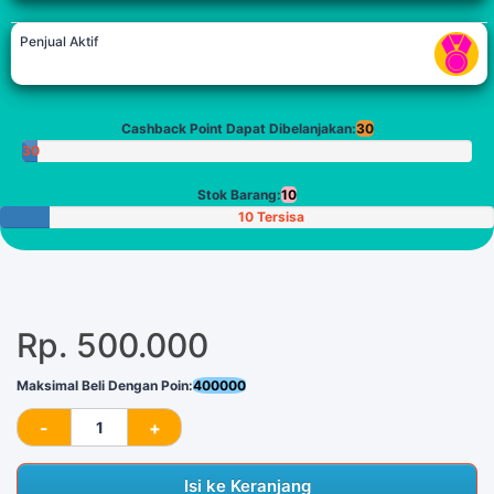
Penjual Aktif
Cashback Point Dapat Dibelanjakan:
30
30
Poin
Stok Barang:
10
10 Tersisa
Rp. 500.000
Maksimal Beli Dengan Poin:
400000
Isi ke Keranjang