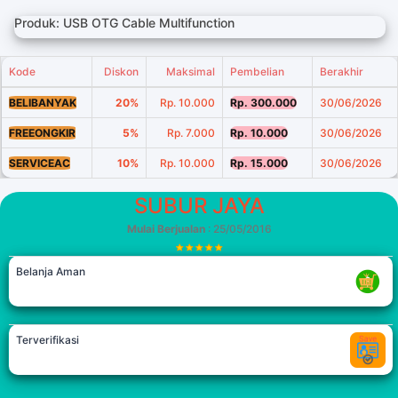
Produk: USB OTG Cable Multifunction
Kode
Diskon
Maksimal
Pembelian
Berakhir
BELIBANYAK
20%
Rp. 10.000
Rp. 300.000
30/06/2026
FREEONGKIR
5%
Rp. 7.000
Rp. 10.000
30/06/2026
SERVICEAC
10%
Rp. 10.000
Rp. 15.000
30/06/2026
SUBUR JAYA
Mulai Berjualan
: 25/05/2016
Belanja Aman
Terverifikasi