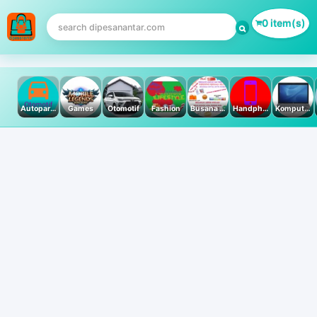
0 item(s)
Autoparts
Games
Otomotif
Fashion
Busana Muslim
Handphone & Tablet
Komputer PC & Laptop