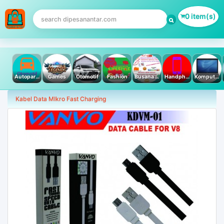
0 item(s)
Autoparts
Games
Otomotif
Fashion
Busana Muslim
Handphone & Tablet
Komputer PC & Laptop
Kabel Data MIkro Fast Charging