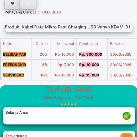
Penayang Oleh:
EDO-CELLULAR
Produk: Kabel Data MIkro Fast Charging USB Vanvo KDVM-01
Kode
Diskon
Maksimal
Pembelian
Berakhir
BELIBANYAK
20%
Rp. 10.000
Rp. 300.000
30/06/2026
FREEONGKIR
5%
Rp. 7.000
Rp. 10.000
30/06/2026
SERVICEAC
10%
Rp. 10.000
Rp. 15.000
30/06/2026
SUBUR JAYA
Mulai Berjualan
: 25/05/2016
Belanja Aman
Terverifikasi