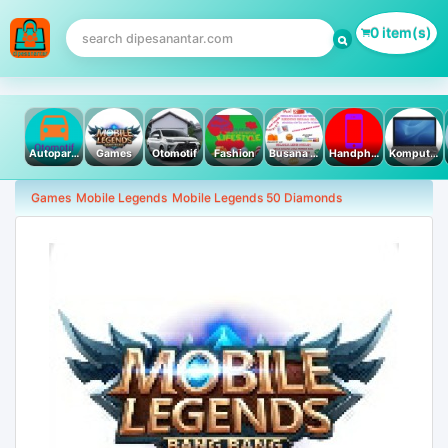
0 item(s)
Autoparts
Games
Otomotif
Fashion
Busana Muslim
Handphone & Tablet
Komputer PC & Laptop
Games
Mobile Legends
Mobile Legends 50 Diamonds