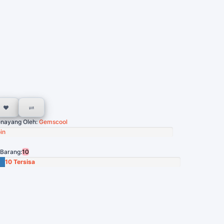
nayang Oleh:
Gemscool
in
 Barang:
10
10 Tersisa