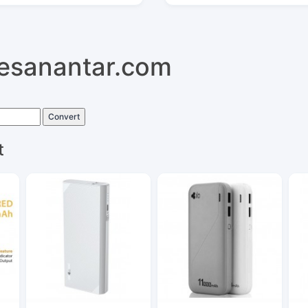
pesanantar.com
Convert
t