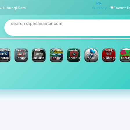
Rp.
Hubungi Kami
Favorit (
Currency
omputer
Elektronik
Buku
Kebutuhan
kesehatan
Musik
PC &
Rumah
dan
Rumah
&
Perlengkapan
&
Laptop
Tangga
majalah
Tangga
Kecantikan
Anak
Olahraga
LifeSt