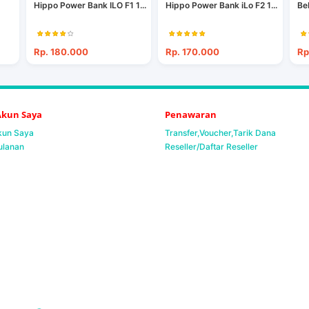
Hippo Power Bank ILO F1 1...
Hippo Power Bank iLo F2 1...
Be
Rp. 180.000
Rp. 170.000
Rp
 Akun Saya
Penawaran
Akun Saya
Transfer,Voucher,Tarik Dana
ulanan
Reseller/Daftar Reseller