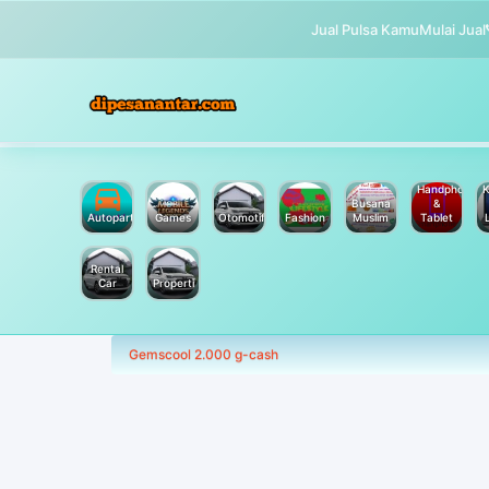
Jual Pulsa Kamu
Mulai Jual
Handphone
K
Busana
&
Autoparts
Games
Otomotif
Fashion
Muslim
Tablet
Rental
Car
Properti
Gemscool 2.000 g-cash