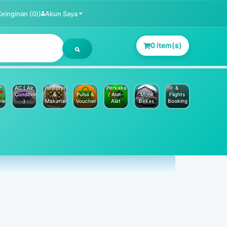
Keinginan (0))
Akun Saya
0 item(s)
Jasa
Service
Hotels
AC ( Air
Restoran
Perkakas
&
Conditioner
&
Pulsa &
/ Alat-
Mobil
Flights
yle
)
Makanan
Voucher
Alat
Bekas
Booking