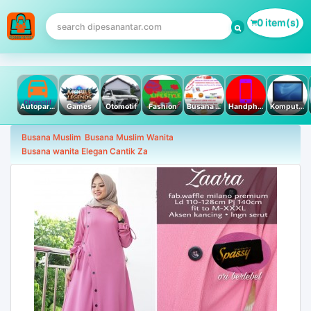
0 item(s)
Autoparts
Games
Otomotif
Fashion
Busana Muslim
Handphone & Tablet
Komputer PC & Laptop
Busana Muslim
Busana Muslim Wanita
Busana wanita Elegan Cantik Za