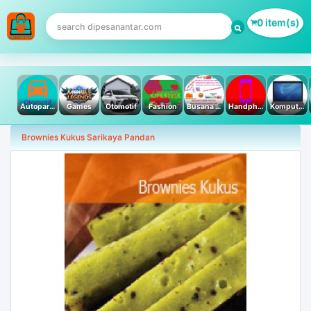
0 item(s)
Autoparts
Games
Otomotif
Fashion
Busana Muslim
Handphone & Tablet
Komputer PC & Laptop
Brownies Kukus Sarikaya Pandan