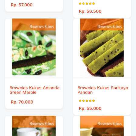
Rp. 57.000
Rp. 56.500
Brownies Kukus Amanda
Brownies Kukus Sarikaya
Green Marble
Pandan
Rp. 70.000
Rp. 55.000