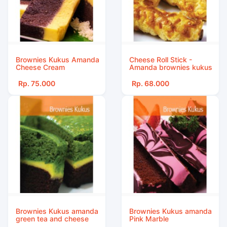
Brownies Kukus Amanda
Cheese Roll Stick -
Cheese Cream
Amanda brownies kukus
Rp. 75.000
Rp. 68.000
Brownies Kukus amanda
Brownies Kukus amanda
green tea and cheese
Pink Marble