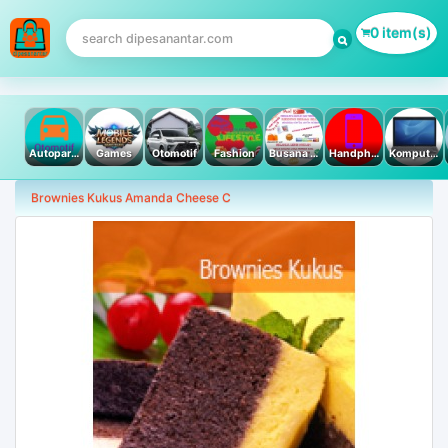
0 item(s)
Autoparts
Games
Otomotif
Fashion
Busana Muslim
Handphone & Tablet
Komputer PC & Laptop
Brownies Kukus Amanda Cheese C