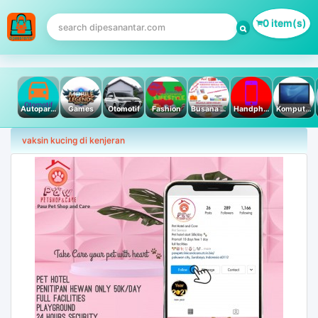
0 item(s)
Autoparts
Games
Otomotif
Fashion
Busana Muslim
Handphone & Tablet
Komputer PC & Laptop
vaksin kucing di kenjeran