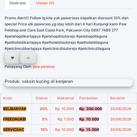
Deskripsi
Ulasan (0)
Promo Alert!!! Follow Ig kita yuk pawerssss dapatkan discount 10% dan
special Price utk pawersss yg stay lebih dari 4 hari Kunjungi kami Paw
Petshop and Care East Coast Park, Pakuwon City 0897 7489 277
#petshopdikertajaya #petshopdisutorejo #petshopdilaguna
#pethoteldikertajaya #pethoteldisutorejo #pethoteldilaguna
#petclinicdikertajaya #petclinicdisutorejo #petclinicdilaguna
Penayang Oleh:
paw petshop
Produk: vaksin kucing di kenjeran
Kode
Diskon
Maksimal
Pembelian
Berakhir
BELIBANYAK
20%
Rp. 10.000
Rp. 300.000
30/06/2026
FREEONGKIR
5%
Rp. 7.000
Rp. 10.000
30/06/2026
SERVICEAC
10%
Rp. 10.000
Rp. 15.000
30/06/2026