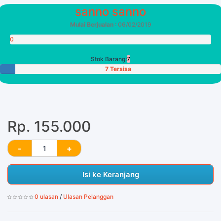
sanno sanno
Mulai Berjualan
: 06/02/2019
0
Poin
Stok Barang:
7
7 Tersisa
Rp. 155.000
Isi ke Keranjang
0 ulasan
/
Ulasan Pelanggan