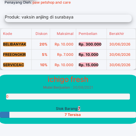
Penayang Oleh:
paw petshop and care
Produk: vaksin anjiing di surabaya
Kode
Diskon
Maksimal
Pembelian
Berakhir
BELIBANYAK
20%
Rp. 10.000
Rp. 300.000
30/06/2026
FREEONGKIR
5%
Rp. 7.000
Rp. 10.000
30/06/2026
SERVICEAC
10%
Rp. 10.000
Rp. 15.000
30/06/2026
ichigo fresh
Mulai Berjualan
: 30/08/2021
0
Poin
Stok Barang:
7
7 Tersisa