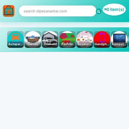
0 item(s)
Autoparts
Games
Otomotif
Fashion
Busana Muslim
Handphone & Tablet
Komputer PC & Laptop