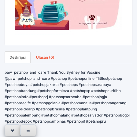
Deskripsi
Ulasan (0)
paw_petshop_and_care Thank You Sydney for Vaccine
@paw_petshop_and_care #petshop #petshoponline #littlestpetshop
#petshopboys #petshopjakarta #petshops #petshopsurabaya
#petshopbandung #petshopfortaleza #petshopsp #petshopcuritiba
#petshopindo #petshoprj #petshopsorocaba #petshopjogja
#petshoprecife #petshopgoiania #petshopmanaus #petshoptangerang
#petshopsidoarjo #petshopbrasilia #petshoplampung
#petshoppalembang #petshopmalang #petshopsalvador #petshopbogor
#petshopdepok #petshopcampinas #petshopjf #petshopru