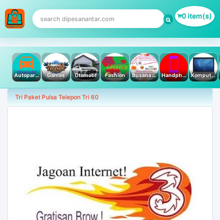
0 item(s)
Autoparts
Games
Otomotif
Fashion
Busana Muslim
Handphone & Tablet
Komputer PC & Laptop
Tri Paket Pulsa Telepon Tri 60