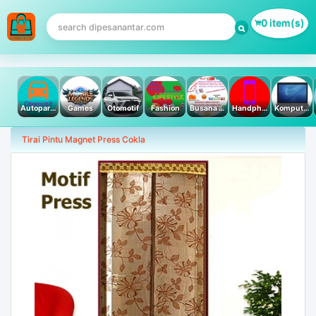
0 item(s)
Autoparts
Games
Otomotif
Fashion
Busana Muslim
Handphone & Tablet
Komputer PC & Laptop
Tirai Pintu Magnet Press Cokla