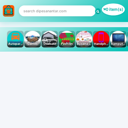
0 item(s)
Autoparts
Games
Otomotif
Fashion
Busana Muslim
Handphone & Tablet
Komputer PC & Laptop