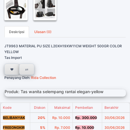
Deskripsi
Ulasan (0)
JT9963 MATERIAL PU SIZE L20XH19XW11CM WEIGHT 500GR COLOR
YELLOW
Tas Import
Penayang Oleh:
Rida Collection
Produk: Tas wanita selempang rantai elegan-yellow
Kode
Diskon
Maksimal
Pembelian
Berakhir
BELIBANYAK
20%
Rp. 10.000
Rp. 300.000
30/06/2026
FREEONGKIR
5%
Rp. 7.000
Rp. 10.000
30/06/2026