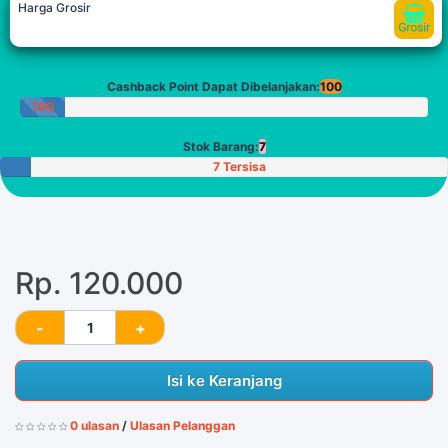
Harga Grosir
Cashback Point Dapat Dibelanjakan:
100
100
Poin
Stok Barang:
7
7 Tersisa
Rp. 120.000
Isi ke Keranjang
0 ulasan
/
Ulasan Pelanggan