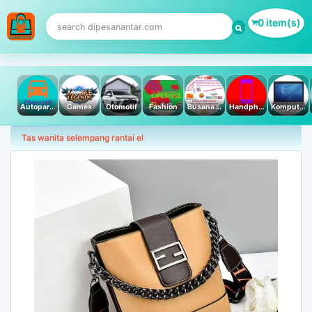
0 item(s)
Autoparts
Games
Otomotif
Fashion
Busana Muslim
Handphone & Tablet
Komputer PC & Laptop
Tas wanita selempang rantai el