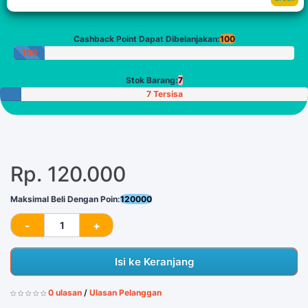
Cashback Point Dapat Dibelanjakan:
100
100
Poin
Stok Barang:
7
7 Tersisa
Rp. 120.000
Maksimal Beli Dengan Poin:
120000
Isi ke Keranjang
0 ulasan
/
Ulasan Pelanggan