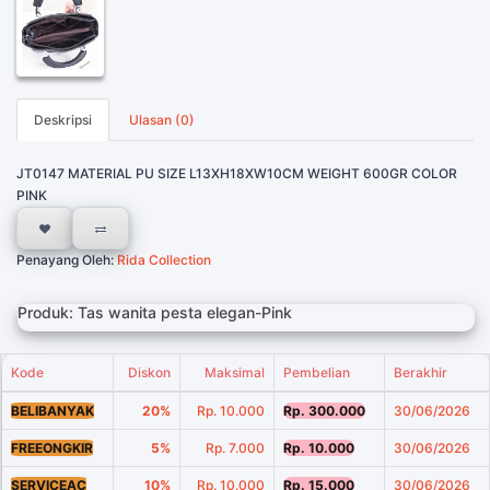
Deskripsi
Ulasan (0)
JT0147 MATERIAL PU SIZE L13XH18XW10CM WEIGHT 600GR COLOR
PINK
Penayang Oleh:
Rida Collection
Produk: Tas wanita pesta elegan-Pink
Kode
Diskon
Maksimal
Pembelian
Berakhir
BELIBANYAK
20%
Rp. 10.000
Rp. 300.000
30/06/2026
FREEONGKIR
5%
Rp. 7.000
Rp. 10.000
30/06/2026
SERVICEAC
10%
Rp. 10.000
Rp. 15.000
30/06/2026