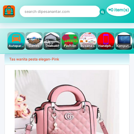
0 item(s)
Autoparts
Games
Otomotif
Fashion
Busana Muslim
Handphone & Tablet
Komputer PC & Laptop
Tas wanita pesta elegan-Pink