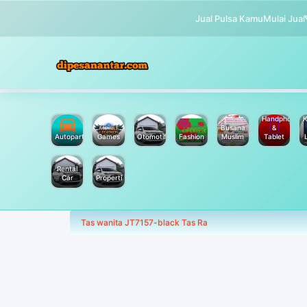
Jual Pulsa Kamu
Mulai Jual
Handphone
K
Busana
&
Autoparts
Games
Otomotif
Fashion
Muslim
Tablet
Rental
Car
Properti
Tas wanita JT7157-black Tas Ra