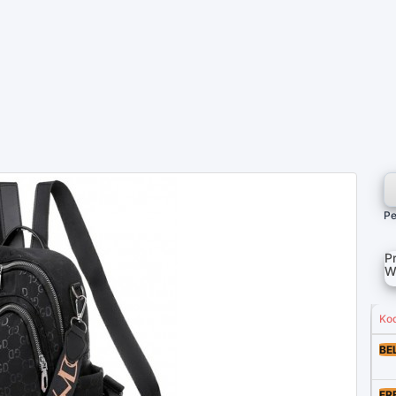
Pe
P
W
Ko
BE
FR