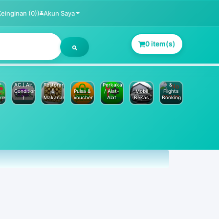
Keinginan (0))
Akun Saya
0 item(s)
Jasa
Service
Hotels
AC ( Air
Restoran
Perkakas
&
Conditioner
&
Pulsa &
/ Alat-
Mobil
Flights
yle
)
Makanan
Voucher
Alat
Bekas
Booking