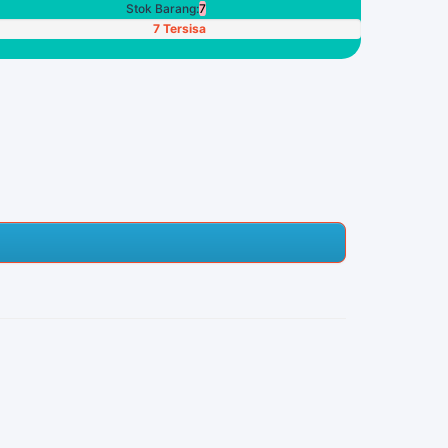
Stok Barang:
7
7 Tersisa