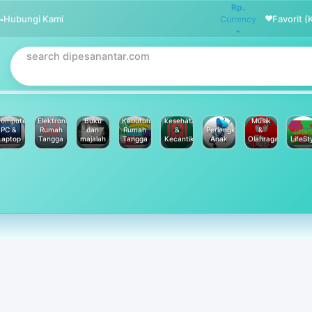
Rp.
Hubungi Kami
Favorit (
Currency
omputer
Elektronik
Buku
Kebutuhan
kesehatan
Musik
PC &
Rumah
dan
Rumah
&
Perlengkapan
&
Laptop
Tangga
majalah
Tangga
Kecantikan
Anak
Olahraga
LifeSt