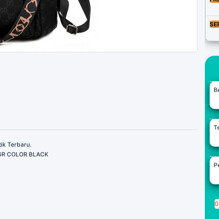
SE
B
Te
ik Terbaru.
GR COLOR BLACK
Pe
0
P