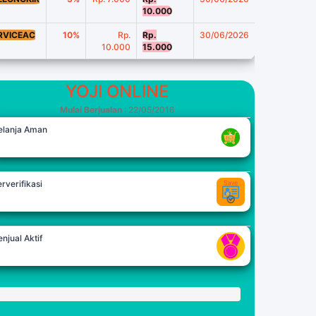
10.000
RVICEAC
10%
Rp.
Rp.
30/06/2026
10.000
15.000
YOJI ONLINE
Mulai Berjualan
: 22/05/2016
elanja Aman
rverifikasi
njual Aktif
oin