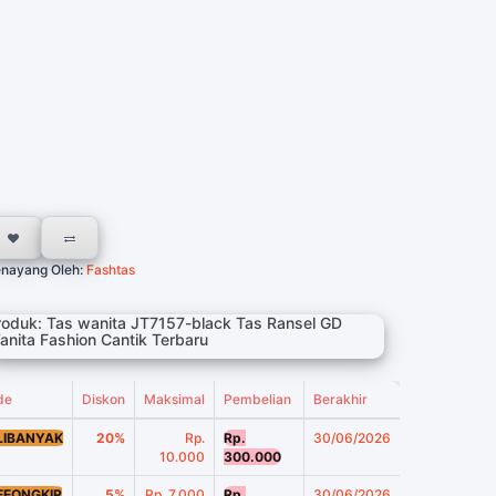
nayang Oleh:
Fashtas
roduk: Tas wanita JT7157-black Tas Ransel GD
anita Fashion Cantik Terbaru
de
Diskon
Maksimal
Pembelian
Berakhir
LIBANYAK
20%
Rp.
Rp.
30/06/2026
10.000
300.000
EEONGKIR
5%
Rp. 7.000
Rp.
30/06/2026