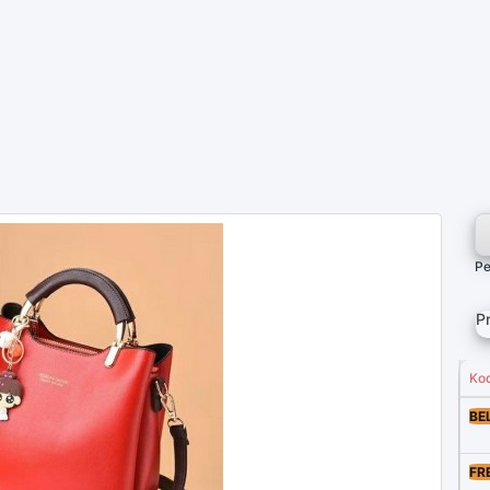
Pe
P
Ko
BE
FR