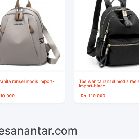
anita ransel modis import-
Tas wanita ransel modis resl
import-blacc
110.000
Rp. 110.000
pesanantar.com