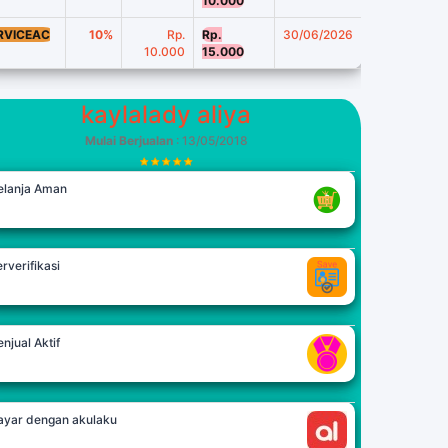
10.000
RVICEAC
10%
Rp.
Rp.
30/06/2026
10.000
15.000
kaylalady aliya
Mulai Berjualan
: 13/05/2018
elanja Aman
rverifikasi
njual Aktif
ayar dengan akulaku