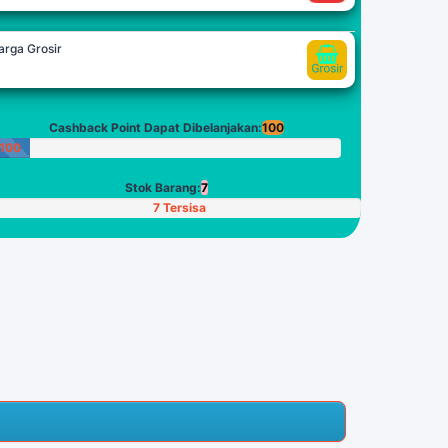
arga Grosir
Cashback Point Dapat Dibelanjakan:
100
100
Poin
Stok Barang:
7
7 Tersisa