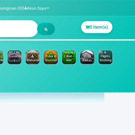
Keinginan (0))
Akun Saya
0 item(s)
Jasa
Service
Hotels
AC ( Air
Restoran
Perkakas
&
Conditioner
&
Pulsa &
/ Alat-
Mobil
Flights
yle
)
Makanan
Voucher
Alat
Bekas
Booking