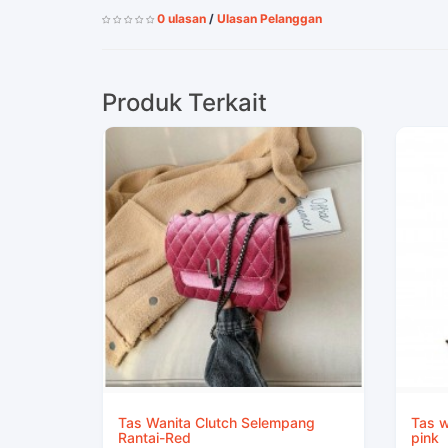
0 ulasan
/
Ulasan Pelanggan
Produk Terkait
Tas Wanita Clutch Selempang
Tas w
Rantai-Red
pink