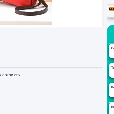
SE
B
Te
R COLOR RED
Pe
B