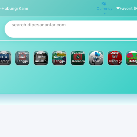
Rp.
Hubungi Kami
Favorit (
Currency
omputer
Elektronik
Buku
Kebutuhan
kesehatan
Musik
PC &
Rumah
dan
Rumah
&
Perlengkapan
&
Laptop
Tangga
majalah
Tangga
Kecantikan
Anak
Olahraga
LifeSt