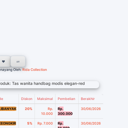
nayang Oleh:
Rida Collection
roduk: Tas wanita handbag modis elegan-red
de
Diskon
Maksimal
Pembelian
Berakhir
LIBANYAK
20%
Rp.
Rp.
30/06/2026
10.000
300.000
EEONGKIR
5%
Rp. 7.000
Rp.
30/06/2026