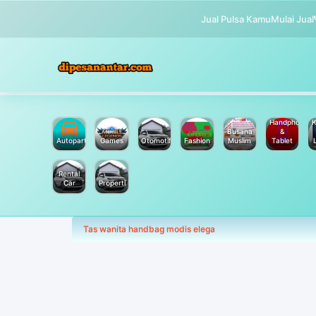
Jual Pulsa Kamu
Mulai Jual
Handphone
K
Busana
&
Autoparts
Games
Otomotif
Fashion
Muslim
Tablet
Rental
Car
Properti
Tas wanita handbag modis elega