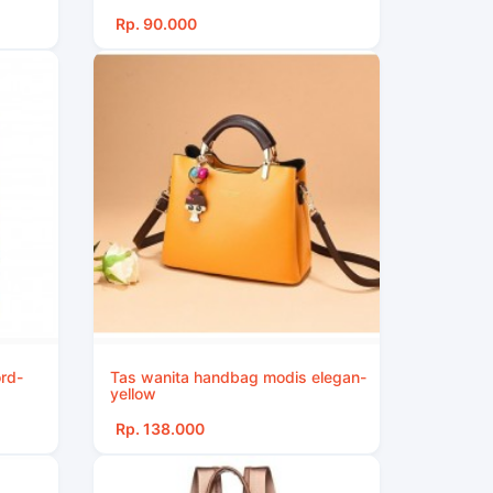
Rp. 90.000
rd-
Tas wanita handbag modis elegan-
yellow
Rp. 138.000