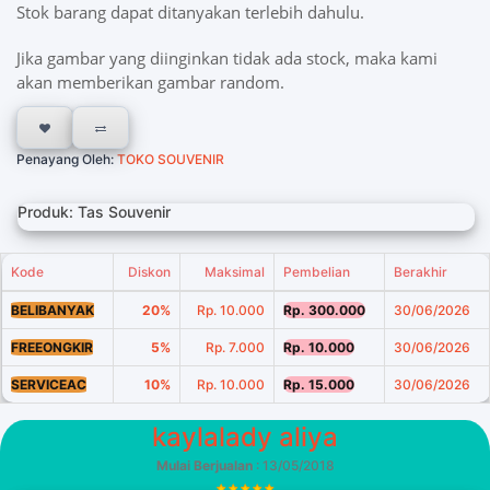
Stok barang dapat ditanyakan terlebih dahulu.
Jika gambar yang diinginkan tidak ada stock, maka kami
akan memberikan gambar random.
Penayang Oleh:
TOKO SOUVENIR
Produk: Tas Souvenir
Kode
Diskon
Maksimal
Pembelian
Berakhir
BELIBANYAK
20%
Rp. 10.000
Rp. 300.000
30/06/2026
FREEONGKIR
5%
Rp. 7.000
Rp. 10.000
30/06/2026
SERVICEAC
10%
Rp. 10.000
Rp. 15.000
30/06/2026
kaylalady aliya
Mulai Berjualan
: 13/05/2018