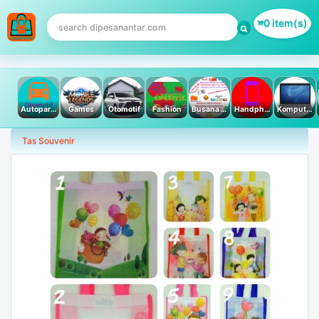
0 item(s)
Autoparts
Games
Otomotif
Fashion
Busana Muslim
Handphone & Tablet
Komputer PC & Laptop
Tas Souvenir