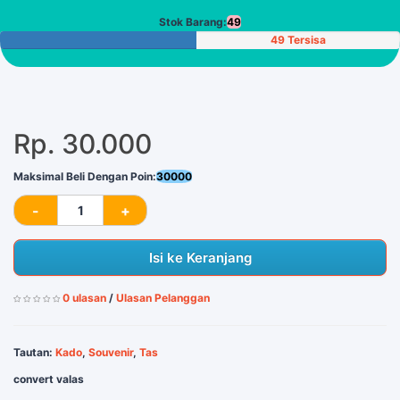
Poin
Stok Barang:
49
49 Tersisa
Rp. 30.000
Maksimal Beli Dengan Poin:
30000
Isi ke Keranjang
0 ulasan
/
Ulasan Pelanggan
Tautan:
Kado
,
Souvenir
,
Tas
convert valas