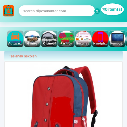
0 item(s)
Autoparts
Games
Otomotif
Fashion
Busana Muslim
Handphone & Tablet
Komputer PC & Laptop
Tas anak sekolah