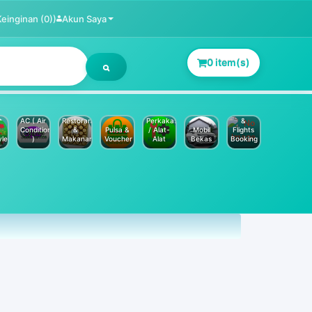
Keinginan (0))
Akun Saya
0 item(s)
Jasa
Service
Hotels
AC ( Air
Restoran
Perkakas
&
Conditioner
&
Pulsa &
/ Alat-
Mobil
Flights
yle
)
Makanan
Voucher
Alat
Bekas
Booking