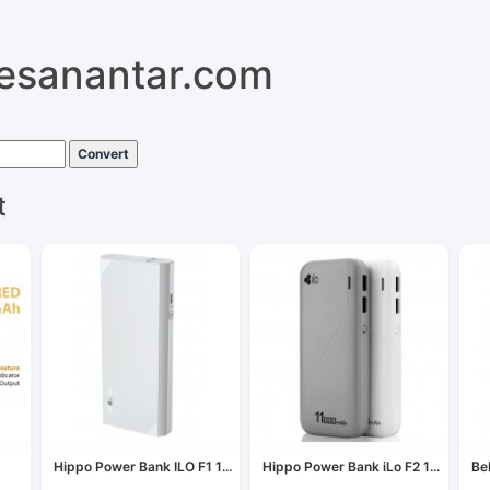
pesanantar.com
Convert
t
Hippo Power Bank ILO F1 1...
Hippo Power Bank iLo F2 1...
Be