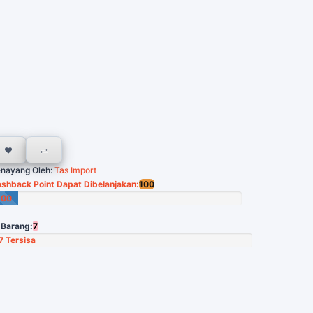
nayang Oleh:
Tas Import
shback Point Dapat Dibelanjakan:
100
100
oin
 Barang:
7
7 Tersisa