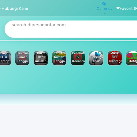
Rp.
Hubungi Kami
Favorit (
Currency
omputer
Elektronik
Buku
Kebutuhan
kesehatan
Musik
PC &
Rumah
dan
Rumah
&
Perlengkapan
&
Laptop
Tangga
majalah
Tangga
Kecantikan
Anak
Olahraga
LifeSt