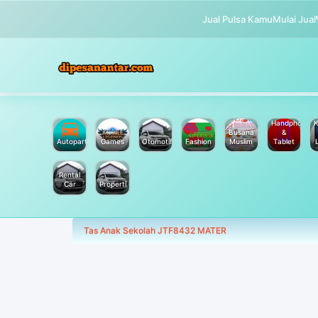
Jual Pulsa Kamu
Mulai Jual
Handphone
K
Busana
&
Autoparts
Games
Otomotif
Fashion
Muslim
Tablet
Rental
Car
Properti
Tas Anak Sekolah JTF8432 MATER