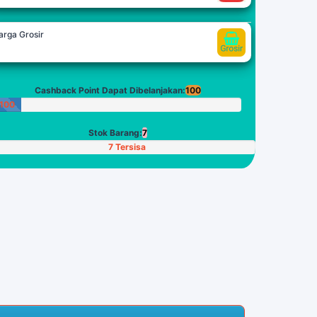
arga Grosir
Cashback Point Dapat Dibelanjakan:
100
100
Poin
Stok Barang:
7
7 Tersisa