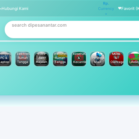
Rp.
Hubungi Kami
Favorit (
Currency
omputer
Elektronik
Buku
Kebutuhan
kesehatan
Musik
PC &
Rumah
dan
Rumah
&
Perlengkapan
&
Laptop
Tangga
majalah
Tangga
Kecantikan
Anak
Olahraga
LifeSt