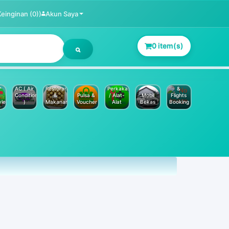
Keinginan (0))
Akun Saya
0 item(s)
Jasa
Service
Hotels
AC ( Air
Restoran
Perkakas
&
Conditioner
&
Pulsa &
/ Alat-
Mobil
Flights
yle
)
Makanan
Voucher
Alat
Bekas
Booking