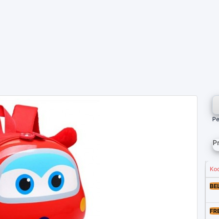
Pe
Pr
Ko
BE
FR