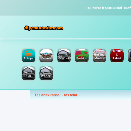
Jual Pulsa Kamu
Mulai Jual
Handphone
K
Busana
&
Autoparts
Games
Otomotif
Fashion
Muslim
Tablet
Rental
Car
Properti
Tas anak ransel - tas telur -