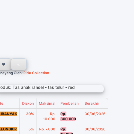
nayang Oleh:
Rida Collection
oduk: Tas anak ransel - tas telur - red
de
Diskon
Maksimal
Pembelian
Berakhir
LIBANYAK
20%
Rp.
Rp.
30/06/2026
10.000
300.000
EEONGKIR
5%
Rp. 7.000
Rp.
30/06/2026