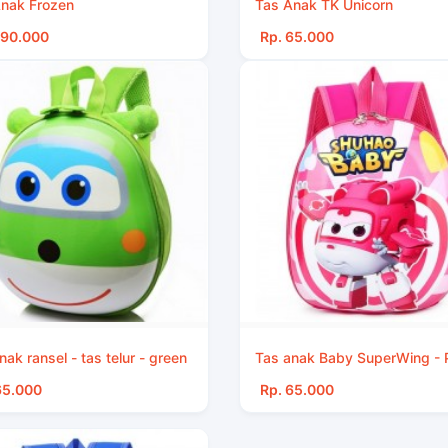
nak Frozen
Tas Anak TK Unicorn
190.000
Rp. 65.000
nak ransel - tas telur - green
Tas anak Baby SuperWing - 
65.000
Rp. 65.000