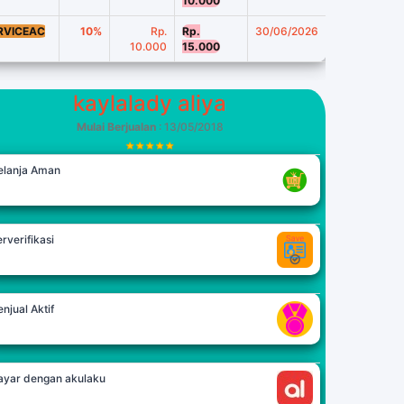
10.000
RVICEAC
10%
Rp.
Rp.
30/06/2026
10.000
15.000
kaylalady aliya
Mulai Berjualan
: 13/05/2018
elanja Aman
rverifikasi
njual Aktif
ayar dengan akulaku