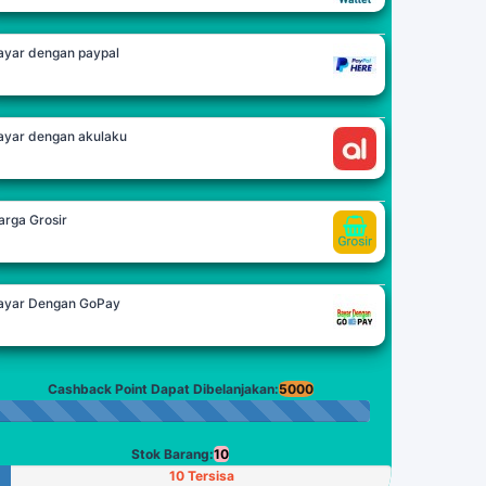
ayar dengan paypal
ayar dengan akulaku
arga Grosir
ayar Dengan GoPay
Cashback Point Dapat Dibelanjakan:
5000
Stok Barang:
10
10 Tersisa