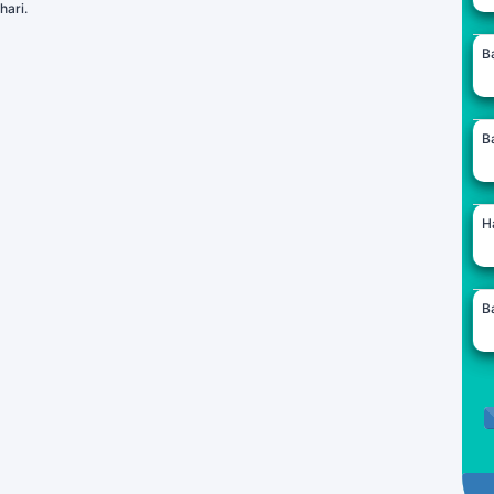
hari.
B
B
H
B