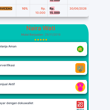
10.000
RVICEAC
10%
Rp.
Rp.
30/06/2026
10.000
15.000
Naira Wati
Mulai Berjualan
: 29/11/2016
elanja Aman
rverifikasi
njual Aktif
ayar dengan dokuwallet