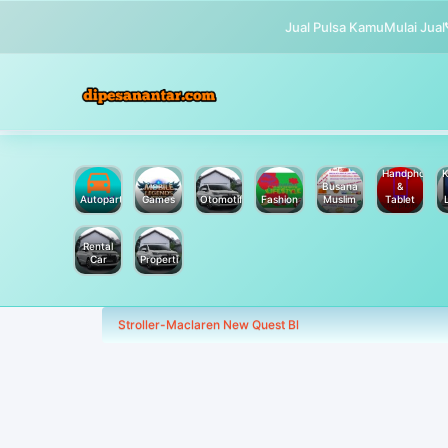
Jual Pulsa Kamu
Mulai Jual
Handphone
K
Busana
&
Autoparts
Games
Otomotif
Fashion
Muslim
Tablet
Rental
Car
Properti
Stroller-Maclaren New Quest Bl