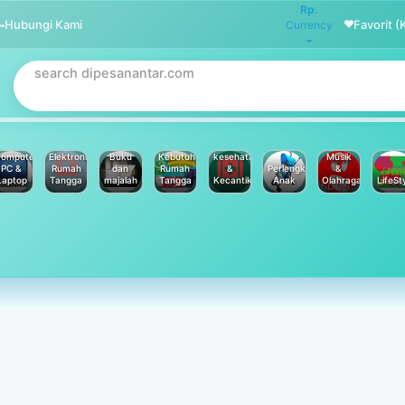
Rp.
Hubungi Kami
Favorit (
Currency
omputer
Elektronik
Buku
Kebutuhan
kesehatan
Musik
PC &
Rumah
dan
Rumah
&
Perlengkapan
&
Laptop
Tangga
majalah
Tangga
Kecantikan
Anak
Olahraga
LifeSt