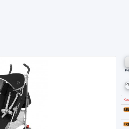
Pe
P
Ko
BE
FR