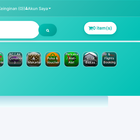
Keinginan (0))
Akun Saya
0 item(s)
Jasa
Service
Hotels
AC ( Air
Restoran
Perkakas
&
Conditioner
&
Pulsa &
/ Alat-
Mobil
Flights
yle
)
Makanan
Voucher
Alat
Bekas
Booking