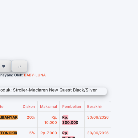
nayang Oleh:
BABY-LUNA
roduk: Stroller-Maclaren New Quest Black/Silver
de
Diskon
Maksimal
Pembelian
Berakhir
LIBANYAK
20%
Rp.
Rp.
30/06/2026
10.000
300.000
EEONGKIR
5%
Rp. 7.000
Rp.
30/06/2026