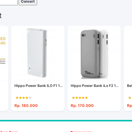
Convert
t
Hippo Power Bank ILO F1 1...
Hippo Power Bank iLo F2 1...
Be
Rp. 180.000
Rp. 170.000
Rp