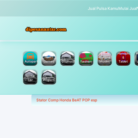
Jual Pulsa Kamu
Mulai Jual
Handphone
K
Busana
&
Autoparts
Games
Otomotif
Fashion
Muslim
Tablet
Rental
Car
Properti
Stator Comp Honda BeAT POP esp