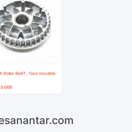
 Roller BeAT , face movable
73.000
pesanantar.com