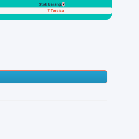
Stok Barang:
7
7 Tersisa