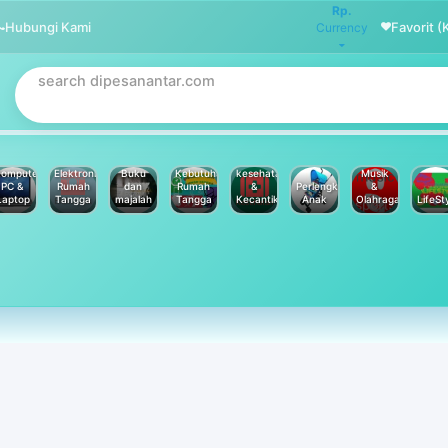
Rp.
Hubungi Kami
Favorit (
Currency
omputer
Elektronik
Buku
Kebutuhan
kesehatan
Musik
PC &
Rumah
dan
Rumah
&
Perlengkapan
&
Laptop
Tangga
majalah
Tangga
Kecantikan
Anak
Olahraga
LifeSt