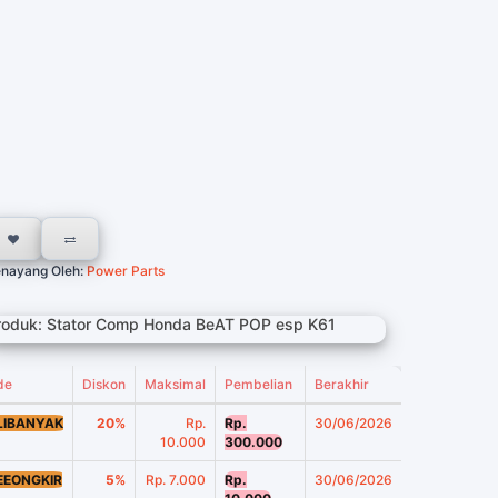
nayang Oleh:
Power Parts
roduk: Stator Comp Honda BeAT POP esp K61
de
Diskon
Maksimal
Pembelian
Berakhir
LIBANYAK
20%
Rp.
Rp.
30/06/2026
10.000
300.000
EEONGKIR
5%
Rp. 7.000
Rp.
30/06/2026