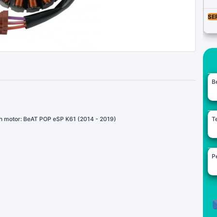
SE
B
eh motor: BeAT POP eSP K61 (2014 - 2019)
Te
Pe