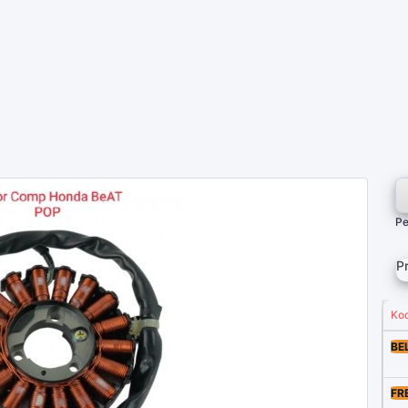
Pe
P
Ko
BE
FR