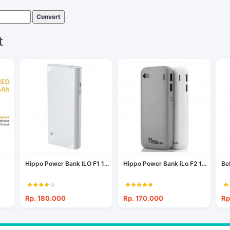
Convert
t
Hippo Power Bank ILO F1 1...
Hippo Power Bank iLo F2 1...
Be
Rp. 180.000
Rp. 170.000
Rp