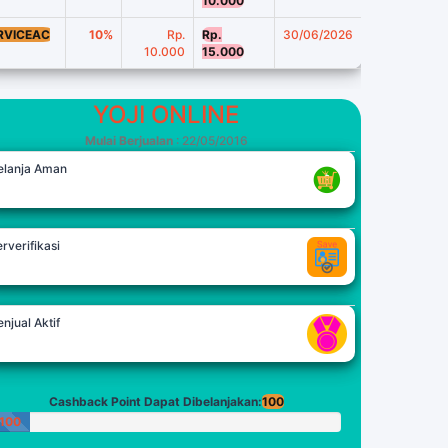
10.000
RVICEAC
10%
Rp.
Rp.
30/06/2026
10.000
15.000
YOJI ONLINE
Mulai Berjualan
: 22/05/2016
elanja Aman
rverifikasi
njual Aktif
Cashback Point Dapat Dibelanjakan:
100
100
Poin