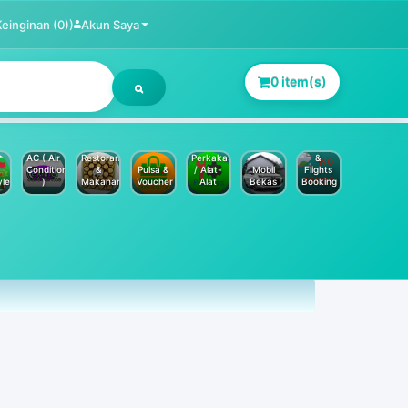
Keinginan (0))
Akun Saya
0 item(s)
Jasa
Service
Hotels
AC ( Air
Restoran
Perkakas
&
Conditioner
&
Pulsa &
/ Alat-
Mobil
Flights
yle
)
Makanan
Voucher
Alat
Bekas
Booking