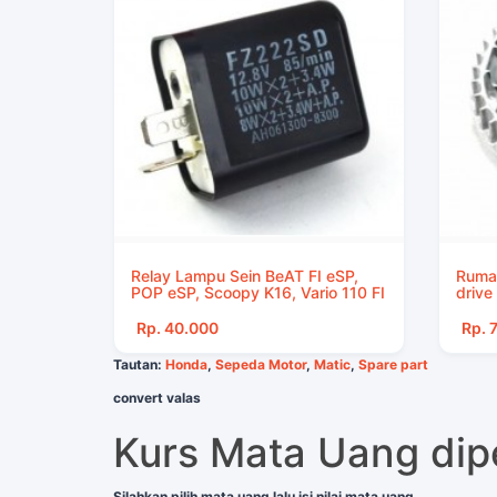
Relay Lampu Sein BeAT FI eSP,
Rumah
POP eSP, Scoopy K16, Vario 110 FI
drive
Rp. 40.000
Rp. 
Tautan:
Honda
,
Sepeda Motor
,
Matic
,
Spare part
convert valas
Kurs Mata Uang di
Silahkan pilih mata uang lalu isi nilai mata uang.