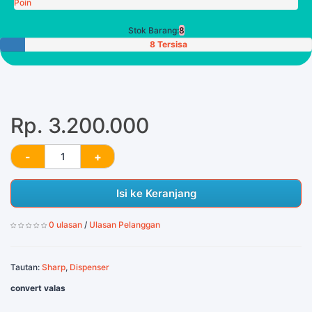
Poin
Stok Barang:
8
8 Tersisa
Rp. 3.200.000
Isi ke Keranjang
0 ulasan
/
Ulasan Pelanggan
Tautan:
Sharp
,
Dispenser
convert valas