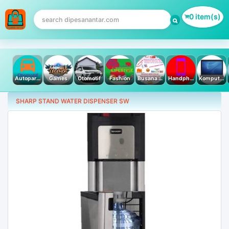
0 item(s)
Autoparts
Games
Otomotif
Fashion
Busana Muslim
Handphone & Tablet
Komputer PC & Laptop
SHARP STAND WATER DISPENSER SW