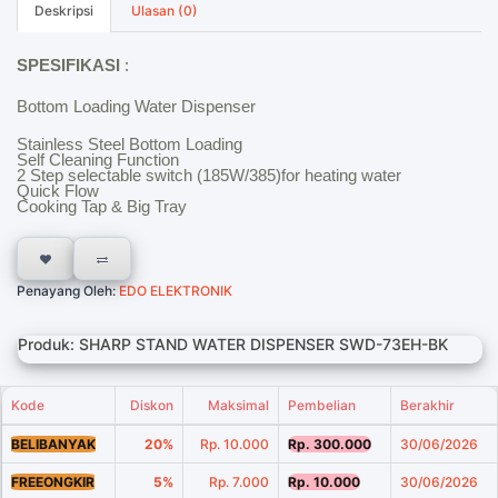
Deskripsi
Ulasan (0)
SPESIFIKASI
:
Bottom Loading Water Dispenser
Stainless Steel Bottom Loading
Self Cleaning Function
2 Step selectable switch (185W/385)for heating water
Quick Flow
Cooking Tap & Big Tray
Penayang Oleh:
EDO ELEKTRONIK
Produk: SHARP STAND WATER DISPENSER SWD-73EH-BK
Kode
Diskon
Maksimal
Pembelian
Berakhir
BELIBANYAK
20%
Rp. 10.000
Rp. 300.000
30/06/2026
FREEONGKIR
5%
Rp. 7.000
Rp. 10.000
30/06/2026