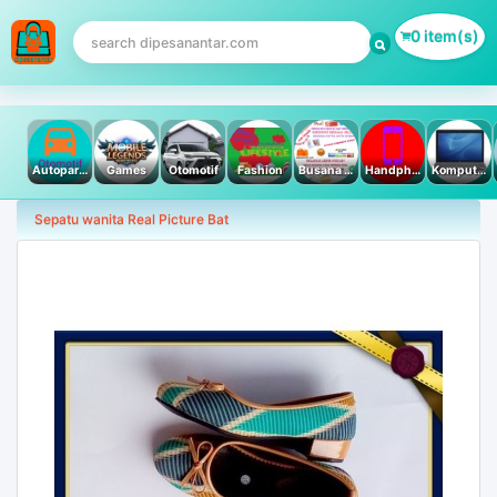
0 item(s)
Autoparts
Games
Otomotif
Fashion
Busana Muslim
Handphone & Tablet
Komputer PC & Laptop
Sepatu wanita Real Picture Bat